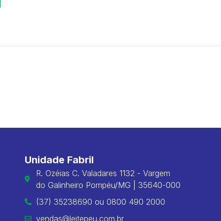
Unidade Fabril
R. Ozéias C. Valadares 1132 - Vargem
do Galinheiro Pompéu/MG | 35640-000
(37) 35238690 ou 0800 490 2000
vendas@leitepeu.com.br