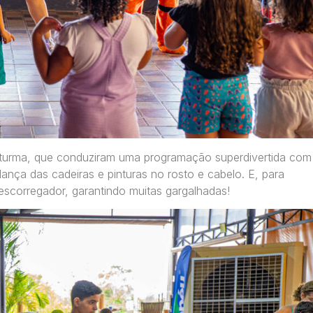
a turma, que conduziram uma programação superdivertida com
dança das cadeiras e pinturas no rosto e cabelo. E, para
 escorregador, garantindo muitas gargalhadas!