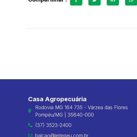
Casa Agropecuária
Rodovia MG 164 735 - Várzea das Flores
Pompéu/MG | 35640-000
(37) 3523-2400
balcao@leitepeu.com.br