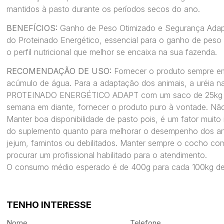
mantidos à pasto durante os períodos secos do ano.
BENEFÍCIOS:
Ganho de Peso Otimizado e Segurança Adap
do Proteinado Energético, essencial para o ganho de pes
o perfil nutricional que
melhor se encaixa
na sua fazenda.
RECOMENDAÇÃO DE USO:
Fornecer o produto sempre e
acúmulo de água. Para a adaptação dos animais, a uréia n
PROTEINADO ENERGÉTICO ADAPT com um saco de 25kg de
semana em diante, fornecer o produto puro à vontade. Não
Manter boa disponibilidade de pasto pois, é um fator muit
do suplemento quanto para melhorar o desempenho dos ani
jejum, famintos ou debilitados. Manter sempre o cocho co
procurar um profissional habilitado para o atendimento.
O consumo médio esperado é de 400g para cada 100kg de 
TENHO INTERESSE
Nome
Telefone