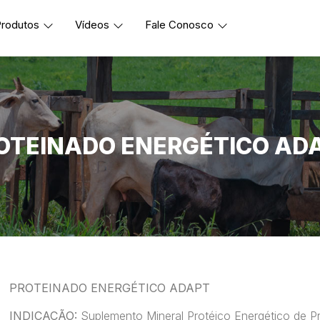
rodutos
Vídeos
Fale Conosco
OTEINADO ENERGÉTICO AD
PROTEINADO ENERGÉTICO ADAPT
INDICAÇÃO:
Suplemento Mineral Protéico Energético de Pr