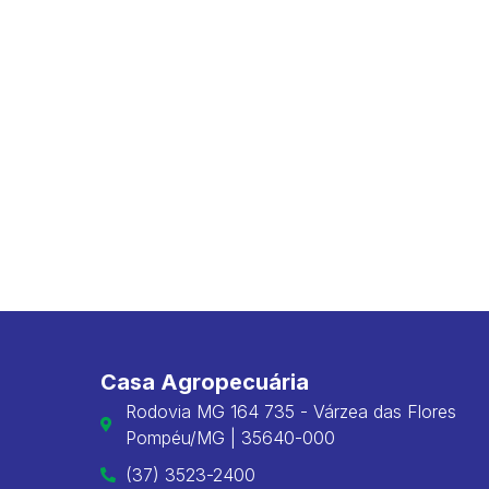
Casa Agropecuária
Rodovia MG 164 735 - Várzea das Flores
Pompéu/MG | 35640-000
(37) 3523-2400