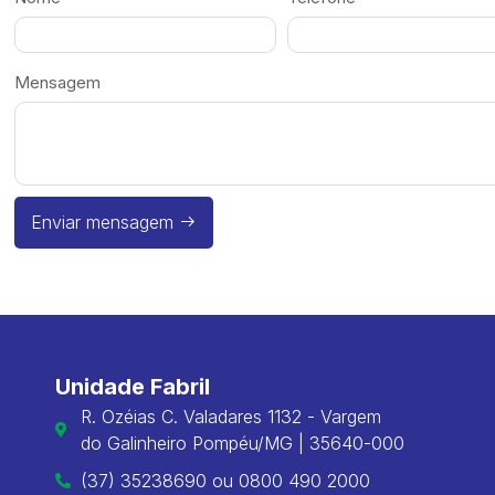
Mensagem
Enviar mensagem
Unidade Fabril
R. Ozéias C. Valadares 1132 - Vargem
do Galinheiro Pompéu/MG | 35640-000
(37) 35238690 ou 0800 490 2000