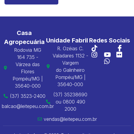
Casa
Unidade Fabril
Redes Sociais
Agropecuária
R. Ozéias C.
Rodovia MG
Valadares 1132 -
164 735 -
Vargem
Várzea das
do Galinheiro
Flores
Pompéu/MG |
Pompéu/MG |
35640-000
35640-000
(37) 35238690
(37) 3523-2400
ou 0800 490
balcao@leitepeu.com.br
2000
vendas@leitepeu.com.br