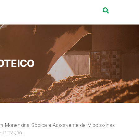
OTEICO
om Monensina Sódica e Adsorvente de Micotoxinas
e lactação.