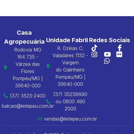
Casa
Unidade Fabril
Redes Sociais
Agropecuária
R. Ozéias C.
Rodovia MG
Valadares 1132 -
164 735 -
Vargem
Várzea das
do Galinheiro
Flores
Pompéu/MG |
Pompéu/MG |
35640-000
35640-000
(37) 35238690
(37) 3523-2400
ou 0800 490
balcao@leitepeu.com.br
2000
vendas@leitepeu.com.br