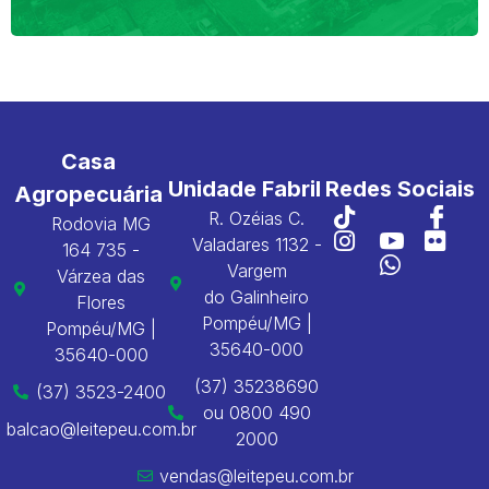
Casa
Unidade Fabril
Redes Sociais
Agropecuária
R. Ozéias C.
Rodovia MG
Valadares 1132 -
164 735 -
Vargem
Várzea das
do Galinheiro
Flores
Pompéu/MG |
Pompéu/MG |
35640-000
35640-000
(37) 35238690
(37) 3523-2400
ou 0800 490
balcao@leitepeu.com.br
2000
vendas@leitepeu.com.br