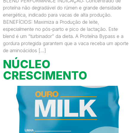
BLEND PERFORMANCE INDICAÇÃO: Concentrado de
proteína não degradável do rúmen e grande densidade
energética, indicado para vacas de alta produção.
BENEFÍCIOS: Maximiza a Produção de leite,
especialmente no pós-parto e pico de lactação. Este
blend é um “turbinador” da dieta. A Proteína Bypass e a
gordura protegida garantem que a vaca receba um aporte
de aminoácidos […]
NÚCLEO
CRESCIMENTO