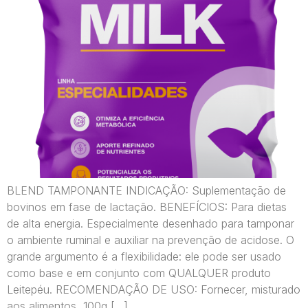
BLEND TAMPONANTE INDICAÇÃO: Suplementação de
bovinos em fase de lactação. BENEFÍCIOS: Para dietas
de alta energia. Especialmente desenhado para tamponar
o ambiente ruminal e auxiliar na prevenção de acidose. O
grande argumento é a flexibilidade: ele pode ser usado
como base e em conjunto com QUALQUER produto
Leitepéu.​ RECOMENDAÇÃO DE USO: Fornecer, misturado
aos alimentos, 100g […]