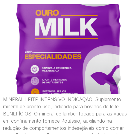
MINERAL LEITE INTENSIVO INDICAÇÃO: Suplemento
mineral de pronto uso, indicado para bovinos de leite.
BENEFÍCIOS: O mineral de lamber focado para as vacas
em confinamento fornece Potássio, auxiliando na
redução de comportamentos indesejáveis como comer