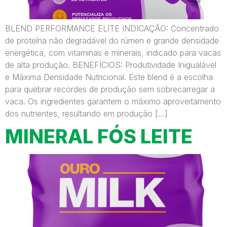
BLEND PERFORMANCE ELITE INDICAÇÃO: Concentrado
de proteína não degradável do rúmen e grande densidade
energética, com vitaminas e minerais, indicado para vacas
de alta produção. BENEFÍCIOS: Produtividade Inigualável
e Máxima Densidade Nutricional. Este blend é a escolha
para quebrar recordes de produção sem sobrecarregar a
vaca. Os ingredientes garantem o máximo aproveitamento
dos nutrientes, resultando em produção […]
MINERAL FÓS LEITE