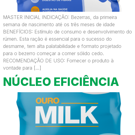
MASTER INICIAL INDICAÇÃO: Bezerras, da primeira
semana de nascimento até os três meses de idade
BENEFÍCIOS: Estímulo de consumo e desenvolvimento do
rúmen. Esta ração é essencial para o sucesso do
desmame, tem alta palatabilidade e formato projetado
para o bezerro começar a comer sólido cedo.
RECOMENDAÇÃO DE USO: Fornecer o produto à
vontade para […]
NÚCLEO EFICIÊNCIA