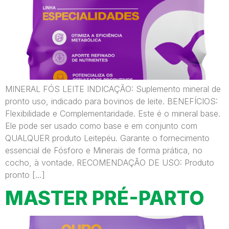
MINERAL FÓS LEITE INDICAÇÃO: Suplemento mineral de
pronto uso, indicado para bovinos de leite. BENEFÍCIOS:
Flexibilidade e Complementaridade. Este é o mineral base.
Ele pode ser usado como base e em conjunto com
QUALQUER produto Leitepéu. Garante o fornecimento
essencial de Fósforo e Minerais de forma prática, no
cocho, à vontade.​​​​ RECOMENDAÇÃO DE USO: Produto
pronto […]
MASTER PRÉ-PARTO