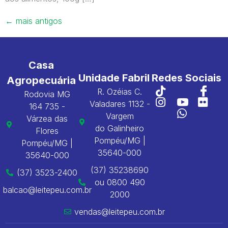
←
mais antigos
Casa
Unidade Fabril
Redes Sociais
Agropecuária
R. Ozéias C.
Rodovia MG
Valadares 1132 -
164 735 -
Vargem
Várzea das
do Galinheiro
Flores
Pompéu/MG |
Pompéu/MG |
35640-000
35640-000
(37) 35238690
(37) 3523-2400
ou 0800 490
balcao@leitepeu.com.br
2000
vendas@leitepeu.com.br